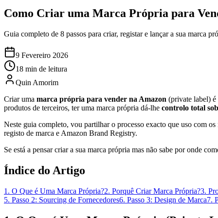
Como Criar uma Marca Própria para Ven
Guia completo de 8 passos para criar, registar e lançar a sua marca 
9 Fevereiro 2026
18 min de leitura
Quin Amorim
Criar uma
marca própria para vender na Amazon
(private label) 
produtos de terceiros, ter uma marca própria dá-lhe
controlo total s
Neste guia completo, vou partilhar o processo exacto que uso com os 
registo de marca e Amazon Brand Registry.
Se está a pensar criar a sua marca própria mas não sabe por onde começ
Índice do Artigo
1. O Que é Uma Marca Própria?
2. Porquê Criar Marca Própria?
3. Pr
5. Passo 2: Sourcing de Fornecedores
6. Passo 3: Design de Marca
7. 