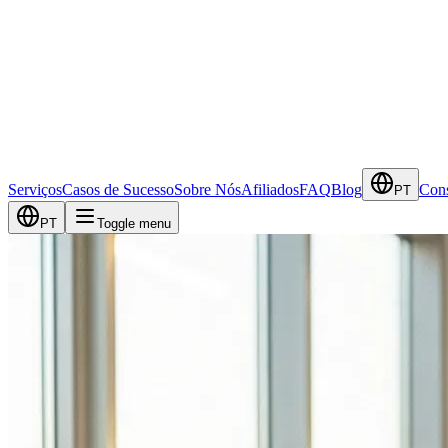
Serviços
Casos de Sucesso
Sobre Nós
Afiliados
FAQ
Blog
Cons
PT
PT
Toggle menu