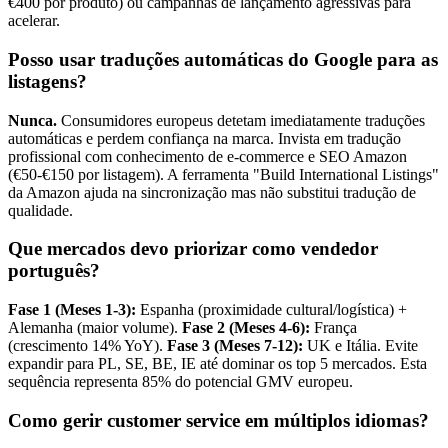
€400 por produto) ou campanhas de lançamento agressivas para
acelerar.
Posso usar traduções automáticas do Google para as
listagens?
Nunca.
Consumidores europeus detetam imediatamente traduções
automáticas e perdem confiança na marca. Invista em tradução
profissional com conhecimento de e-commerce e SEO Amazon
(€50-€150 por listagem). A ferramenta "Build International Listings"
da Amazon ajuda na sincronização mas não substitui tradução de
qualidade.
Que mercados devo priorizar como vendedor
português?
Fase 1 (Meses 1-3):
Espanha (proximidade cultural/logística) +
Alemanha (maior volume).
Fase 2 (Meses 4-6):
França
(crescimento 14% YoY).
Fase 3 (Meses 7-12):
UK e Itália. Evite
expandir para PL, SE, BE, IE até dominar os top 5 mercados. Esta
sequência representa 85% do potencial GMV europeu.
Como gerir customer service em múltiplos idiomas?