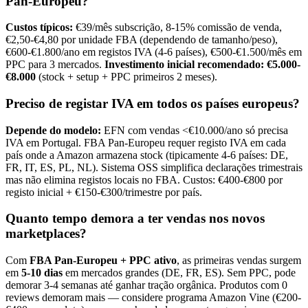
Pan-Europeu?
Custos típicos:
€39/mês subscrição, 8-15% comissão de venda,
€2,50-€4,80 por unidade FBA (dependendo de tamanho/peso),
€600-€1.800/ano em registos IVA (4-6 países), €500-€1.500/mês em
PPC para 3 mercados.
Investimento inicial recomendado: €5.000-
€8.000
(stock + setup + PPC primeiros 2 meses).
Preciso de registar IVA em todos os países europeus?
Depende do modelo:
EFN com vendas <€10.000/ano só precisa
IVA em Portugal. FBA Pan-Europeu requer registo IVA em cada
país onde a Amazon armazena stock (tipicamente 4-6 países: DE,
FR, IT, ES, PL, NL). Sistema OSS simplifica declarações trimestrais
mas não elimina registos locais no FBA. Custos: €400-€800 por
registo inicial + €150-€300/trimestre por país.
Quanto tempo demora a ter vendas nos novos
marketplaces?
Com
FBA Pan-Europeu + PPC ativo
, as primeiras vendas surgem
em
5-10 dias
em mercados grandes (DE, FR, ES). Sem PPC, pode
demorar 3-4 semanas até ganhar tração orgânica. Produtos com 0
reviews demoram mais — considere programa Amazon Vine (€200-