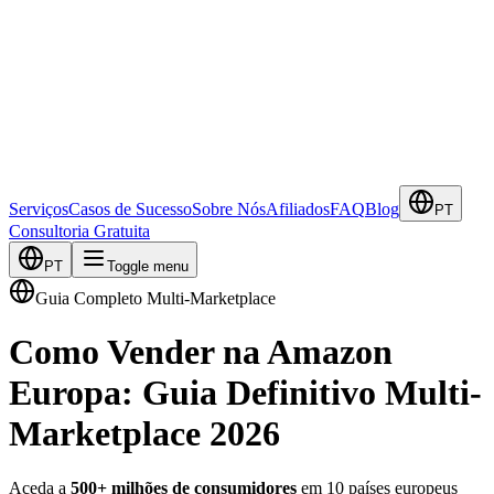
Serviços
Casos de Sucesso
Sobre Nós
Afiliados
FAQ
Blog
PT
Consultoria Gratuita
PT
Toggle menu
Guia Completo Multi-Marketplace
Como Vender na Amazon
Europa: Guia Definitivo Multi-
Marketplace 2026
Aceda a
500+ milhões de consumidores
em 10 países europeus