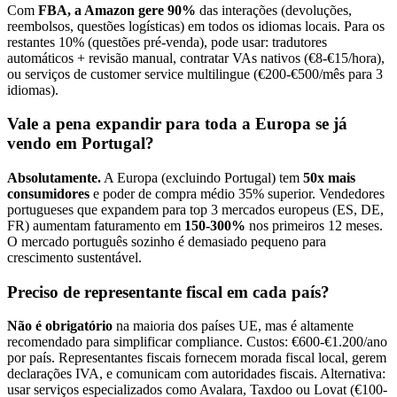
Com
FBA, a Amazon gere 90%
das interações (devoluções,
reembolsos, questões logísticas) em todos os idiomas locais. Para os
restantes 10% (questões pré-venda), pode usar: tradutores
automáticos + revisão manual, contratar VAs nativos (€8-€15/hora),
ou serviços de customer service multilingue (€200-€500/mês para 3
idiomas).
Vale a pena expandir para toda a Europa se já
vendo em Portugal?
Absolutamente.
A Europa (excluindo Portugal) tem
50x mais
consumidores
e poder de compra médio 35% superior. Vendedores
portugueses que expandem para top 3 mercados europeus (ES, DE,
FR) aumentam faturamento em
150-300%
nos primeiros 12 meses.
O mercado português sozinho é demasiado pequeno para
crescimento sustentável.
Preciso de representante fiscal em cada país?
Não é obrigatório
na maioria dos países UE, mas é altamente
recomendado para simplificar compliance. Custos: €600-€1.200/ano
por país. Representantes fiscais fornecem morada fiscal local, gerem
declarações IVA, e comunicam com autoridades fiscais. Alternativa:
usar serviços especializados como Avalara, Taxdoo ou Lovat (€100-