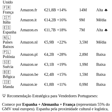
Unido
🇫🇷
Amazon.fr
€21,8B
+14%
14M
Alta 🔥
França
🇮🇹
Amazon.it
€14,2B
+16%
9M
Média
Itália
🇪🇸
Amazon.es
€11,7B
+18%
7M
Alta 🔥
Espanha
🇳🇱
Países
Amazon.nl
€5,9B
+22%
3,5M
Média
Baixos
🇵🇱
Amazon.pl
€4,2B
+28%
2,8M
Baixa
Polónia
🇸🇪
Amazon.se
€3,1B
+19%
1,9M
Baixa
Suécia
🇧🇪
Amazon.be
€2,4B
+15%
1,5M
Baixa
Bélgica
🇮🇪
Amazon.ie
€1,8B
+11%
0,9M
Baixa
Irlanda
💡 Recomendação Estratégica para Vendedores Portugueses:
Comece por
Espanha + Alemanha + França
(representam 55% do
GMV total europeu). Espanha pela proximidade cultural e logística,