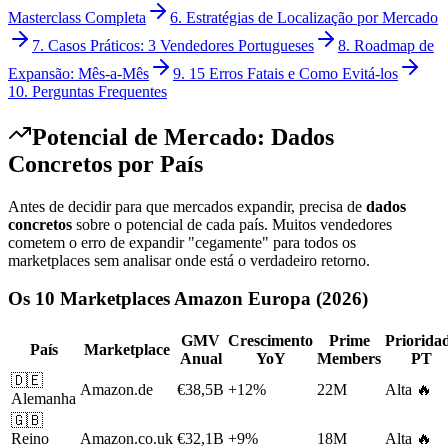
Masterclass Completa
6. Estratégias de Localização por Mercado
7. Casos Práticos: 3 Vendedores Portugueses
8. Roadmap de
Expansão: Mês-a-Mês
9. 15 Erros Fatais e Como Evitá-los
10. Perguntas Frequentes
Potencial de Mercado: Dados
Concretos por País
Antes de decidir para que mercados expandir, precisa de
dados
concretos
sobre o potencial de cada país. Muitos vendedores
cometem o erro de expandir "cegamente" para todos os
marketplaces sem analisar onde está o verdadeiro retorno.
Os 10 Marketplaces Amazon Europa (2026)
GMV
Crescimento
Prime
Priorida
País
Marketplace
Anual
YoY
Members
PT
🇩🇪
Amazon.de
€38,5B
+12%
22M
Alta 🔥
Alemanha
🇬🇧
Reino
Amazon.co.uk
€32,1B
+9%
18M
Alta 🔥