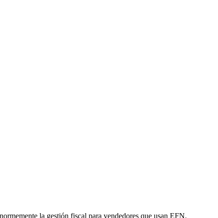
 enormemente la gestión fiscal para vendedores que usan EFN.