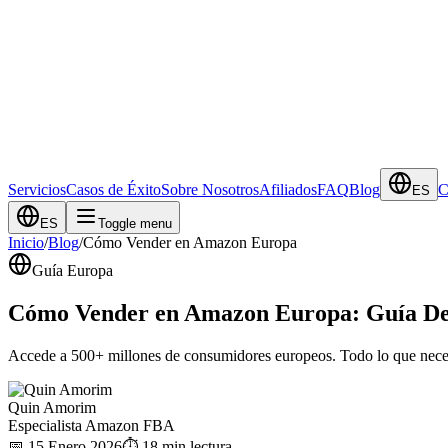
Servicios
Casos de Éxito
Sobre Nosotros
Afiliados
FAQ
Blog
C
ES
ES
Toggle menu
Inicio
/
Blog
/
Cómo Vender en Amazon Europa
Guía Europa
Cómo Vender en Amazon Europa: Guía Def
Accede a 500+ millones de consumidores europeos. Todo lo que neces
Quin Amorim
Especialista Amazon FBA
📅 15 Enero 2026
⏱️ 18 min lectura