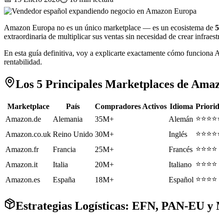
Amazon Europa no es un único marketplace — es un ecosistema de
5
extraordinaria de multiplicar sus ventas sin necesidad de crear infraest
En esta guía definitiva, voy a explicarte exactamente cómo funciona 
rentabilidad.
Los 5 Principales Marketplaces de Ama
Marketplace
País
Compradores Activos
Idioma
Priori
⭐⭐⭐⭐
Amazon.de
Alemania
35M+
Alemán
⭐⭐⭐⭐
Amazon.co.uk
Reino Unido
30M+
Inglés
⭐⭐⭐⭐
Amazon.fr
Francia
25M+
Francés
⭐⭐⭐⭐
Amazon.it
Italia
20M+
Italiano
⭐⭐⭐⭐
Amazon.es
España
18M+
Español
Estrategias Logísticas: EFN, PAN-EU y