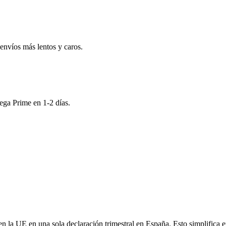
nvíos más lentos y caros.
ega Prime en 1-2 días.
en la UE en una sola declaración trimestral en España. Esto simplifica