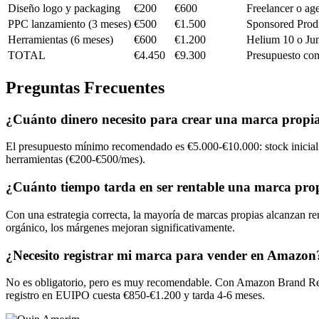
Diseño logo y packaging
€200
€600
Freelancer o ag
PPC lanzamiento (3 meses)
€500
€1.500
Sponsored Prod
Herramientas (6 meses)
€600
€1.200
Helium 10 o Ju
TOTAL
€4.450
€9.300
Presupuesto com
Preguntas Frecuentes
¿Cuánto dinero necesito para crear una marca prop
El presupuesto mínimo recomendado es €5.000-€10.000: stock inicial
herramientas (€200-€500/mes).
¿Cuánto tiempo tarda en ser rentable una marca pr
Con una estrategia correcta, la mayoría de marcas propias alcanzan re
orgánico, los márgenes mejoran significativamente.
¿Necesito registrar mi marca para vender en Amazon
No es obligatorio, pero es muy recomendable. Con Amazon Brand Regist
registro en EUIPO cuesta €850-€1.200 y tarda 4-6 meses.