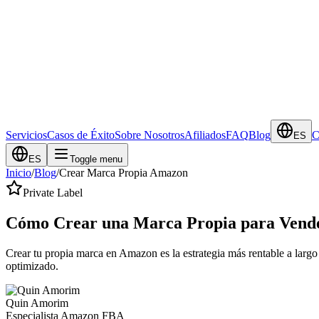
Servicios
Casos de Éxito
Sobre Nosotros
Afiliados
FAQ
Blog
C
ES
ES
Toggle menu
Inicio
/
Blog
/
Crear Marca Propia Amazon
Private Label
Cómo Crear una Marca Propia para Vend
Crear tu propia marca en Amazon es la estrategia más rentable a larg
optimizado.
Quin Amorim
Especialista Amazon FBA