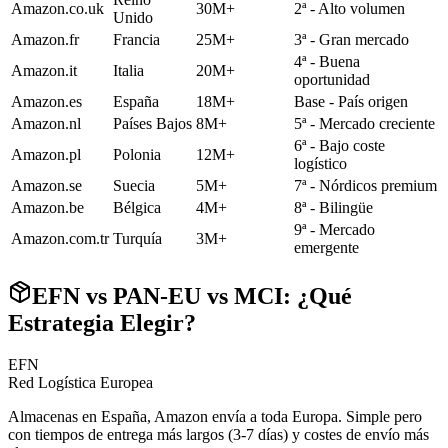
Amazon.co.uk
30M+
2ª - Alto volumen
Unido
Amazon.fr
Francia
25M+
3ª - Gran mercado
4ª - Buena
Amazon.it
Italia
20M+
oportunidad
Amazon.es
España
18M+
Base - País origen
Amazon.nl
Países Bajos
8M+
5ª - Mercado creciente
6ª - Bajo coste
Amazon.pl
Polonia
12M+
logístico
Amazon.se
Suecia
5M+
7ª - Nórdicos premium
Amazon.be
Bélgica
4M+
8ª - Bilingüe
9ª - Mercado
Amazon.com.tr
Turquía
3M+
emergente
EFN vs PAN-EU vs MCI: ¿Qué
Estrategia Elegir?
EFN
Red Logística Europea
Almacenas en España, Amazon envía a toda Europa. Simple pero
con tiempos de entrega más largos (3-7 días) y costes de envío más